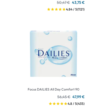
50,47 €
43,75 €
4.84 / 5
(1121)
Focus DAILIES All Day Comfort 90
56,45 €
47,99 €
4.8 / 5
(435)