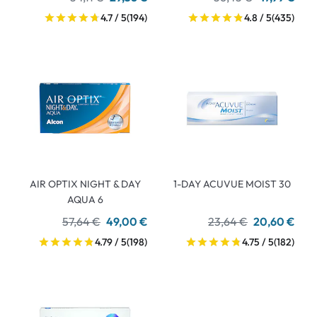
4.7 / 5
(194)
4.8 / 5
(435)
AIR OPTIX NIGHT & DAY
1-DAY ACUVUE MOIST 30
AQUA 6
57,64 €
49,00 €
23,64 €
20,60 €
4.79 / 5
(198)
4.75 / 5
(182)