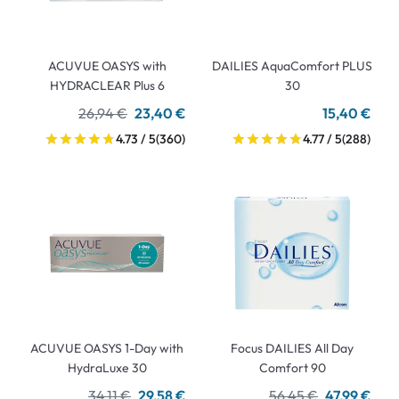
ACUVUE OASYS with
DAILIES AquaComfort PLUS
HYDRACLEAR Plus 6
30
26,94 €
23,40 €
15,40 €
4.73 / 5
(360)
4.77 / 5
(288)
ACUVUE OASYS 1-Day with
Focus DAILIES All Day
HydraLuxe 30
Comfort 90
34,11 €
29,58 €
56,45 €
47,99 €