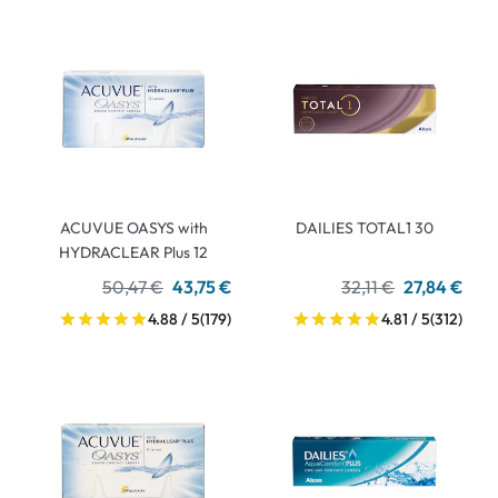
ACUVUE OASYS with
DAILIES TOTAL1 30
HYDRACLEAR Plus 12
50,47 €
43,75 €
32,11 €
27,84 €
4.88 / 5
(179)
4.81 / 5
(312)