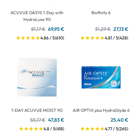
ACUVUE OASYS 1-Day with
Biofinity 6
HydraLuxe 90
81,17 €
69,95 €
31,29 €
27,13 €
4.86 / 5
(610)
4.81 / 5
(428)
1-DAY ACUVUE MOIST 90
AIR OPTIX plus HydraGlyde 6
55,17 €
47,83 €
25,40 €
4.8 / 5
(418)
4.77 / 5
(265)