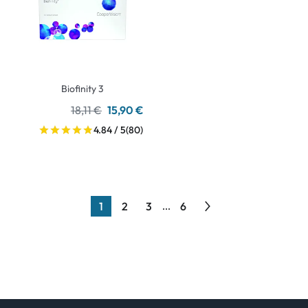
Biofinity 3
18,11 €
15,90 €
4.84 / 5
(80)
1
2
3
6
...