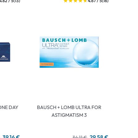
4.82 / 5
(13)
4.67 / 5
(16)
ONE DAY
BAUSCH + LOMB ULTRA FOR
ASTIGMATISM 3
39,16 €
29,58 €
€
34,11 €