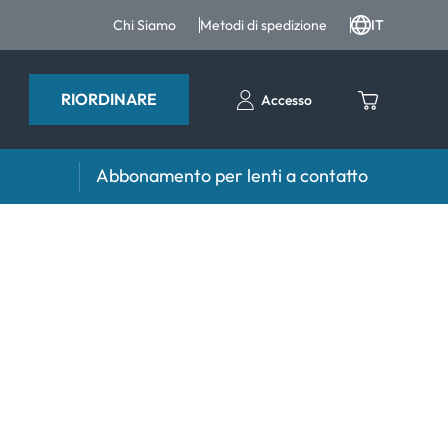
Chi Siamo
Metodi di spedizione
IT
RIORDINARE
Accesso
Abbonamento per lenti a contatto
iri e intergratori
Accessori
iri e integratori
Portalenti
Altri accessori