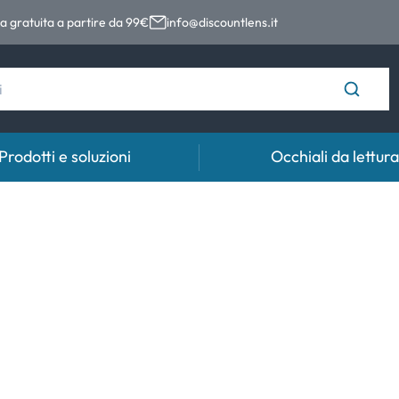
 gratuita a partire da 99€
info@discountlens.it
Prodotti e soluzioni
Occhiali da lettura
Tempo di usura
Soluzioni
Coll
Lenti giornaliere
Soluzioni per lenti a contatto
Coll
t
Lenti bisettimanali
Lenti mensili
e