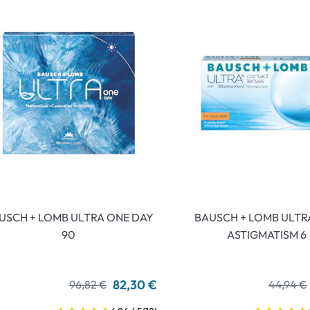
an Plus
rche
 %
USCH + LOMB ULTRA ONE DAY
BAUSCH + LOMB ULTR
90
ASTIGMATISM 6
82,30 €
96,82 €
44,94 €