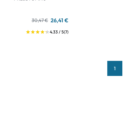
26,41 €
30,47 €
4.33 / 5
(7)
1