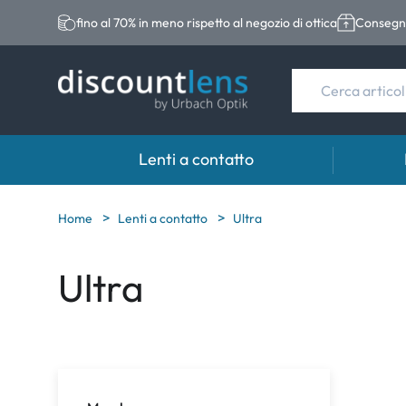
fino al 70% in meno rispetto al negozio di ottica
Consegna
Lenti a contatto
Marche
Categoria
Marche
Home
Lenti a contatto
Ultra
Acuvue
Lenti sferiche
Eversee
Ultra
Biotrue
Lenti toriche
EasySep
Ultra
Lenti multifocali
Biotrue
MyDay
AOSEPT
Dailies
Opti-Fre