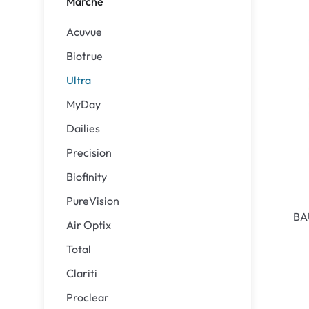
Marche
Precision
ReNu
Acuvue
Biofinity
Futuro
Biotrue
PureVision
Ever Cle
Ultra
Air Optix
Altre ma
MyDay
Total
% SALDI
Dailies
Clariti
Precision
Proclear
Biofinity
SofLens
PureVision
BA
Air Optix
Total
Clariti
Proclear