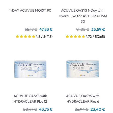
1-DAY ACUVUE MOIST 90
ACUVUE OASYS 1-Day with
HydraLuxe for ASTIGMATISM
30
55,17 €
47,83 €
41,05 €
35,59 €
4.8 / 5
(418)
4.72 / 5
(265)
ACUVUE OASYS with
ACUVUE OASYS with
HYDRACLEAR Plus 12
HYDRACLEAR Plus 6
50,47 €
43,75 €
26,94 €
23,40 €