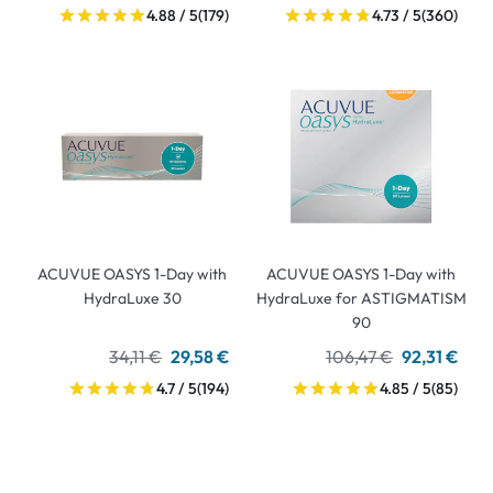
4.88 / 5
(179)
4.73 / 5
(360)
ACUVUE OASYS 1-Day with
ACUVUE OASYS 1-Day with
HydraLuxe 30
HydraLuxe for ASTIGMATISM
90
34,11 €
29,58 €
106,47 €
92,31 €
4.7 / 5
(194)
4.85 / 5
(85)