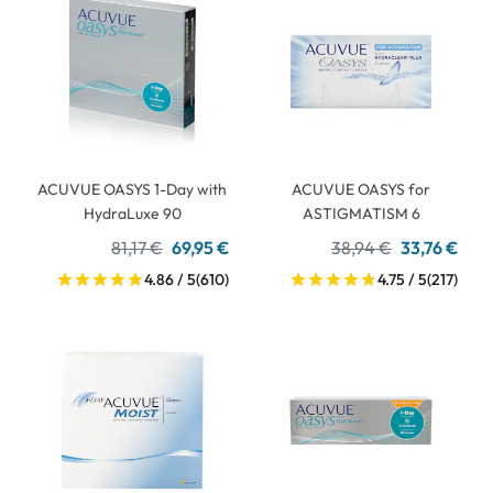
ACUVUE OASYS 1-Day with
ACUVUE OASYS for
HydraLuxe 90
ASTIGMATISM 6
81,17 €
69,95 €
38,94 €
33,76 €
4.86 / 5
(610)
4.75 / 5
(217)