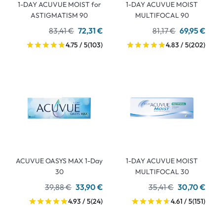
1-DAY ACUVUE MOIST for
1-DAY ACUVUE MOIST
ASTIGMATISM 90
MULTIFOCAL 90
83,41 €
72,31 €
81,17 €
69,95 €
4.75 / 5
(103)
4.83 / 5
(202)
ACUVUE OASYS MAX 1-Day
1-DAY ACUVUE MOIST
30
MULTIFOCAL 30
39,88 €
33,90 €
35,41 €
30,70 €
4.93 / 5
(24)
4.61 / 5
(151)