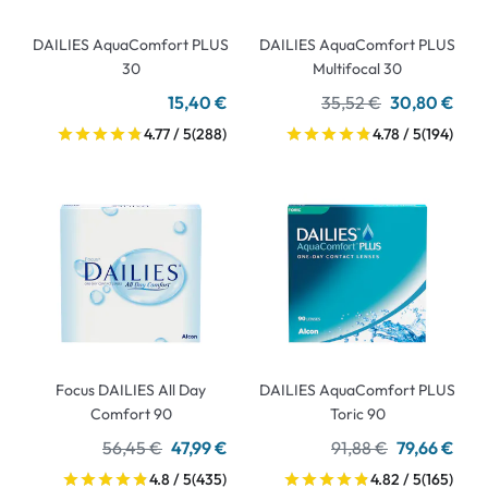
DAILIES AquaComfort PLUS
DAILIES AquaComfort PLUS
30
Multifocal 30
15,40 €
35,52 €
30,80 €
4.77 / 5
(288)
4.78 / 5
(194)
Focus DAILIES All Day
DAILIES AquaComfort PLUS
Comfort 90
Toric 90
56,45 €
47,99 €
91,88 €
79,66 €
4.8 / 5
(435)
4.82 / 5
(165)