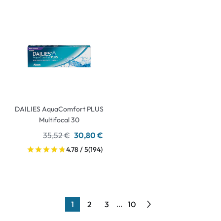
DAILIES AquaComfort PLUS
Multifocal 30
35,52 €
30,80 €
4.78 / 5
(194)
1
2
3
10
...