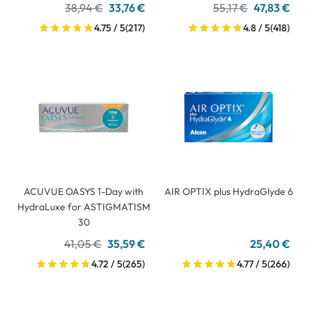
38,94 €
33,76 €
55,17 €
47,83 €
4.75 / 5
(217)
4.8 / 5
(418)
ACUVUE OASYS 1-Day with
AIR OPTIX plus HydraGlyde 6
HydraLuxe for ASTIGMATISM
30
41,05 €
35,59 €
25,40 €
4.72 / 5
(265)
4.77 / 5
(266)