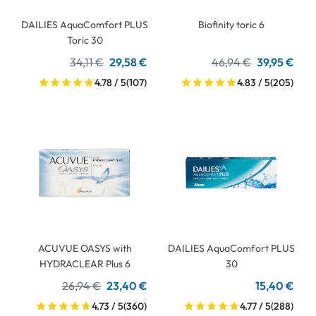
DAILIES AquaComfort PLUS
Biofinity toric 6
Toric 30
34,11 €
29,58 €
46,94 €
39,95 €
4.78 / 5
(107)
4.83 / 5
(205)
ACUVUE OASYS with
DAILIES AquaComfort PLUS
HYDRACLEAR Plus 6
30
26,94 €
23,40 €
15,40 €
4.73 / 5
(360)
4.77 / 5
(288)