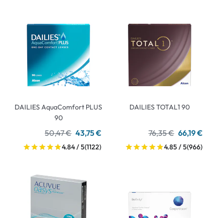
DAILIES AquaComfort PLUS
DAILIES TOTAL1 90
90
50,47 €
43,75 €
76,35 €
66,19 €
4.84 / 5
(1122)
4.85 / 5
(966)