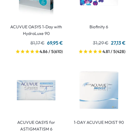
ACUVUE OASYS 1-Day with
Biofinity 6
HydraLuxe 90
81,17 €
69,95 €
31,29 €
27,13 €
4.86 / 5
(610)
4.81 / 5
(428)
ACUVUE OASYS for
1-DAY ACUVUE MOIST 90
ASTIGMATISM 6