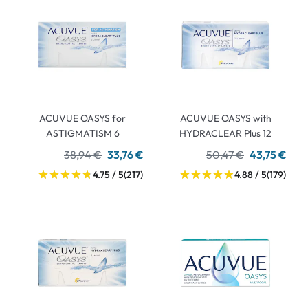
ACUVUE OASYS for
ACUVUE OASYS with
ASTIGMATISM 6
HYDRACLEAR Plus 12
38,94 €
33,76 €
50,47 €
43,75 €
4.75 / 5
(217)
4.88 / 5
(179)