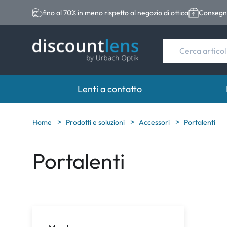
fino al 70% in meno rispetto al negozio di ottica
Consegna
Lenti a contatto
Marche
Categoria
Marche
Home
Prodotti e soluzioni
Accessori
Portalenti
Acuvue
Lenti sferiche
Eversee
Portalenti
Biotrue
Lenti toriche
EasySep
Ultra
Lenti multifocali
Biotrue
MyDay
AOSEPT
Dailies
Opti-Fre