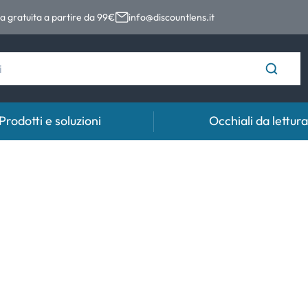
 gratuita a partire da 99€
info@discountlens.it
Prodotti e soluzioni
Occhiali da lettura
Tempo di usura
Soluzioni
Coll
Lenti giornaliere
Soluzioni per lenti a contatto
Coll
t
Lenti bisettimanali
Lenti mensili
e