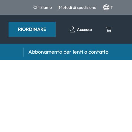
Chi Siamo
Metodi di spedizione
IT
RIORDINARE
Accesso
Abbonamento per lenti a contatto
iri e intergratori
Accessori
iri e integratori
Portalenti
Altri accessori