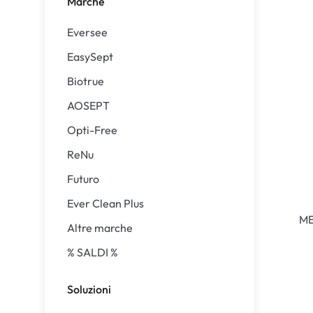
Marche
Precision
ReNu
Eversee
Biofinity
Futuro
EasySept
PureVision
Ever Cle
Biotrue
Air Optix
Altre ma
AOSEPT
Total
% SALDI
Opti-Free
Clariti
ReNu
Proclear
Futuro
SofLens
Ever Clean Plus
ME
Altre marche
% SALDI %
Soluzioni