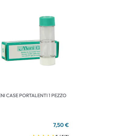
an Plus
rche
 %
NI CASE PORTALENTI 1 PEZZO
7,50 €