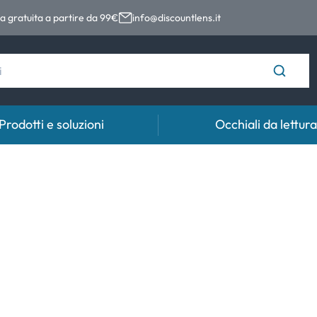
 gratuita a partire da 99€
info@discountlens.it
Prodotti e soluzioni
Occhiali da lettura
Tempo di usura
Soluzioni
Coll
Lenti giornaliere
Soluzioni per lenti a contatto
Coll
t
Lenti bisettimanali
Lenti mensili
e