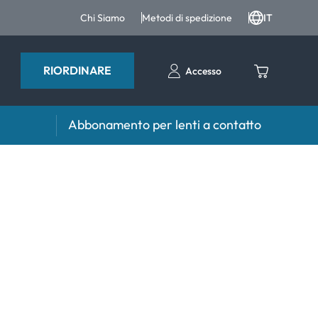
Chi Siamo
Metodi di spedizione
IT
RIORDINARE
Accesso
Abbonamento per lenti a contatto
iri e intergratori
Accessori
iri e integratori
Portalenti
Altri accessori