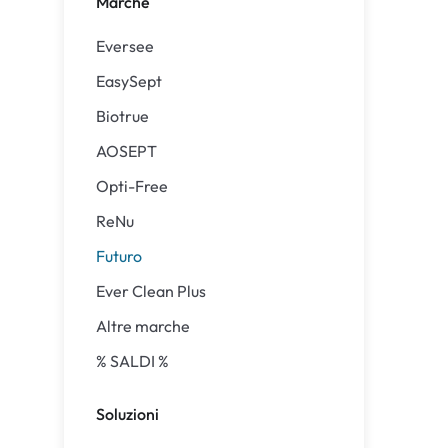
Marche
Precision
ReNu
Eversee
Biofinity
Futuro
EasySept
PureVision
Ever Cle
Biotrue
Air Optix
Altre ma
AOSEPT
Total
% SALDI
Opti-Free
Clariti
ReNu
Proclear
Futuro
SofLens
Ever Clean Plus
Altre marche
% SALDI %
Soluzioni