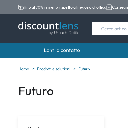
fino al 70% in meno rispetto al negozio di ottica
Consegna
Lenti a contatto
Marche
Categoria
Marche
Home
Prodotti e soluzioni
Futuro
Acuvue
Lenti sferiche
Eversee
Futuro
Biotrue
Lenti toriche
EasySep
Ultra
Lenti multifocali
Biotrue
MyDay
AOSEPT
Dailies
Opti-Fre