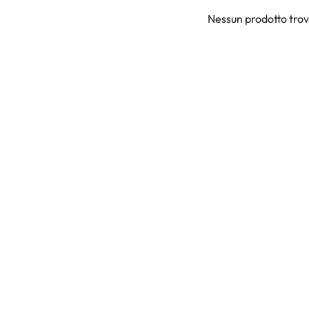
Nessun prodotto tro
an Plus
rche
 %