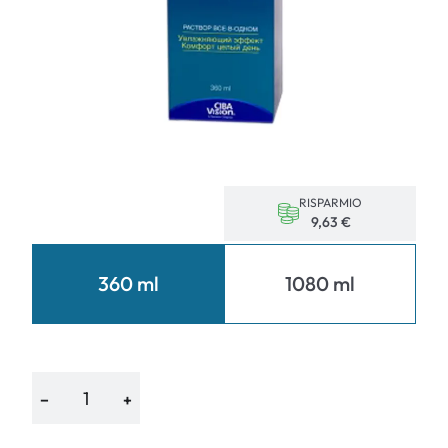
RISPARMIO
9,63 €
360 ml
1080 ml
−
+