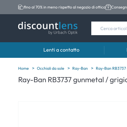
fino al 70% in meno rispetto al negozio di ottica
Consegna
Lenti a contatto
Marche
Categoria
Marche
Home
Occhiali da sole
Ray-Ban
Ray-Ban RB3737 g
Ray-Ban RB3737 gunmetal / grigi
Acuvue
Lenti sferiche
Eversee
Biotrue
Lenti toriche
EasySep
Ultra
Lenti multifocali
Biotrue
MyDay
AOSEPT
Dailies
Opti-Fre