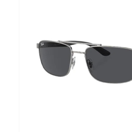
Precision
ReNu
Biofinity
Futuro
PureVision
Ever Cle
Air Optix
Altre ma
Total
% SALDI
Clariti
Proclear
SofLens