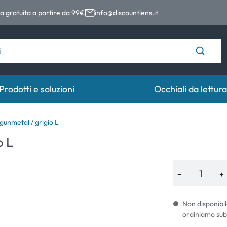
 gratuita a partire da 99€
info@discountlens.it
Prodotti e soluzioni
Occhiali da lettura
Tempo di usura
Soluzioni
Coll
unmetal / grigio L
o L
Lenti giornaliere
Soluzioni per lenti a contatto
Coll
t
Lenti bisettimanali
−
+
Lenti mensili
Non disponibil
ordiniamo sub
e