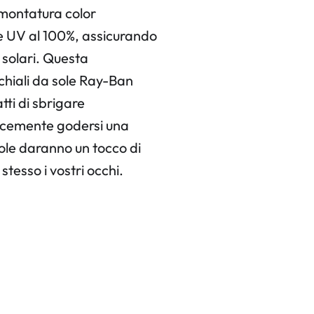
 montatura color
 UV al 100%, assicurando
i solari. Questa
cchiali da sole Ray-Ban
tti di sbrigare
icemente godersi una
sole daranno un tocco di
tesso i vostri occhi.