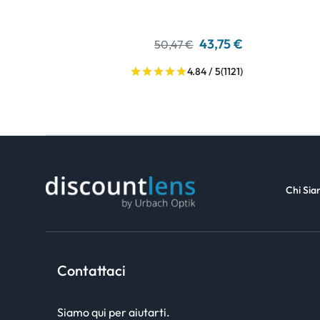
43,75 €
50,47 €
4.84 / 5
(1121)
Chi Si
Contattaci
Siamo qui per aiutarti.