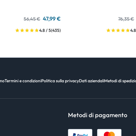
47,99 €
56,45 €
76,35 €
4.8 / 5
(435)
4.8
amo
Termini e condizioni
Politica sulla privacy
Dati aziendali
Metodi di spediz
Metodi di pagamento