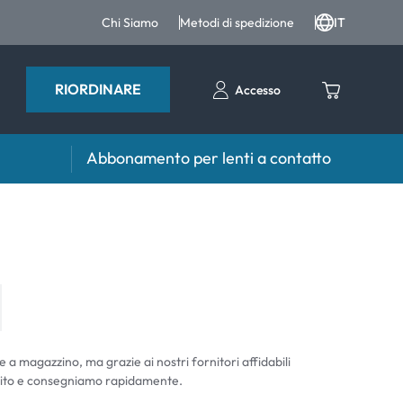
Chi Siamo
Metodi di spedizione
IT
RIORDINARE
Accesso
Abbonamento per lenti a contatto
iri e intergratori
Accessori
iri e integratori
Portalenti
Altri accessori
e a magazzino, ma grazie ai nostri fornitori affidabili
ito e consegniamo rapidamente.