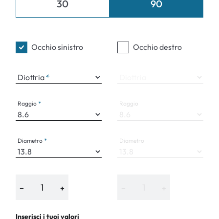
30
90
Occhio sinistro
Occhio destro
Diottria
Diottria
Raggio
Raggio
Diametro
Diametro
−
+
−
+
Inserisci i tuoi valori