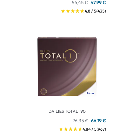
56,45 €
47,99 €
4.8 / 5
(435)
DAILIES TOTAL1 90
76,35 €
66,19 €
4.84 / 5
(967)