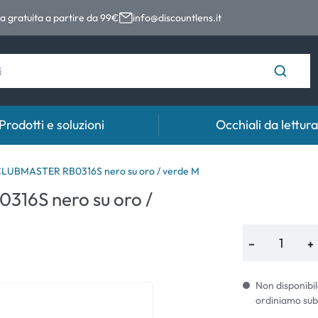
 gratuita a partire da 99€
info@discountlens.it
Prodotti e soluzioni
Occhiali da lettura
Tempo di usura
Soluzioni
Coll
LUBMASTER RB0316S nero su oro / verde M
16S nero su oro /
Lenti giornaliere
Soluzioni per lenti a contatto
Coll
t
Lenti bisettimanali
−
+
Lenti mensili
Non disponibil
ordiniamo sub
e