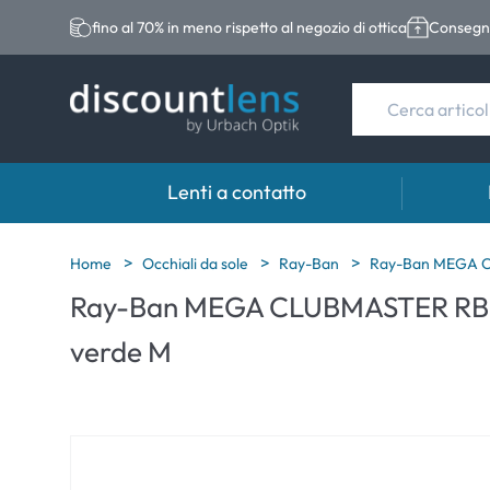
fino al 70% in meno rispetto al negozio di ottica
Consegna
Lenti a contatto
Marche
Categoria
Marche
Home
Occhiali da sole
Ray-Ban
Ray-Ban MEGA C
Ray-Ban MEGA CLUBMASTER RB03
Acuvue
Lenti sferiche
Eversee
verde M
Biotrue
Lenti toriche
EasySep
Ultra
Lenti multifocali
Biotrue
MyDay
AOSEPT
Dailies
Opti-Fre