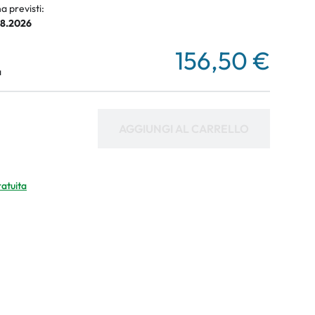
a previsti:
08.2026
156,50 €
a
AGGIUNGI AL CARRELLO
ratuita