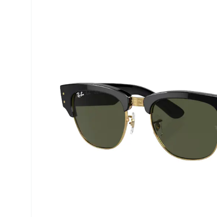
Precision
ReNu
Biofinity
Futuro
PureVision
Ever Cle
Air Optix
Altre ma
Total
% SALDI
Clariti
Proclear
SofLens