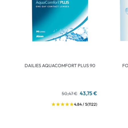
DAILIES AQUACOMFORT PLUS 90
FO
43,75 €
50,47 €
4.84 / 5
(1122)