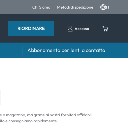
Chi Siamo
Metodi di spedizione
IT
RIORDINARE
Accesso
Abbonamento per lenti a contatto
iri e intergratori
Accessori
iri e integratori
Portalenti
Altri accessori
e a magazzino, ma grazie ai nostri fornitori affidabili
ito e consegniamo rapidamente.