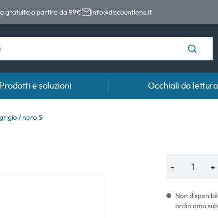
 gratuita a partire da 99€
info@discountlens.it
Prodotti e soluzioni
Occhiali da lettura
Tempo di usura
Soluzioni
Coll
rigio / nero S
Lenti giornaliere
Soluzioni per lenti a contatto
Coll
t
Lenti bisettimanali
−
+
Lenti mensili
Non disponibil
ordiniamo sub
e