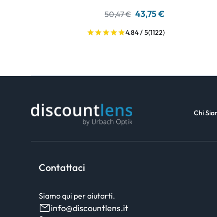
43,75 €
50,47 €
4.84 / 5
(1122)
Chi Si
Contattaci
Siamo qui per aiutarti.
info@discountlens.it