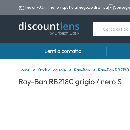
fino al 70% in meno rispetto al negozio di ottica
Consegna
Lenti a contatto
Marche
Categoria
Marche
Home
Occhiali da sole
Ray-Ban
Ray-Ban RB2180 g
Ray-Ban RB2180 grigio / nero S
Acuvue
Lenti sferiche
Eversee
Biotrue
Lenti toriche
EasySep
Ultra
Lenti multifocali
Biotrue
MyDay
AOSEPT
Dailies
Opti-Fre