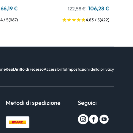
66,19 €
106,28 €
122,58 €
4 / 5
(967)
4.83 / 5
(422)
ione
Resi
Diritto di recesso
Accessibilità
Impostazioni della privacy
Metodi di spedizione
Seguici