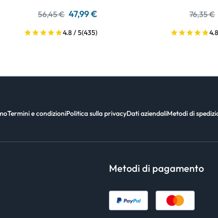
47,99 €
56,45 €
76,35 €
4.8 / 5
(435)
4.8
amo
Termini e condizioni
Politica sulla privacy
Dati aziendali
Metodi di spediz
Metodi di pagamento