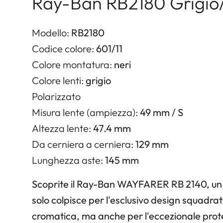
Ray-Ban RB2180 Grigio/
Modello:
RB2180
Codice colore:
601/11
Colore montatura:
neri
Colore lenti:
grigio
Polarizzato
Misura lente (ampiezza):
49 mm / S
Altezza lente:
47.4 mm
Da cerniera a cerniera:
129 mm
Lunghezza aste:
145 mm
Scoprite il Ray-Ban WAYFARER RB 2140, un 
solo colpisce per l'esclusivo design squadrato
cromatica, ma anche per l'eccezionale prote