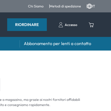
Chi Siamo
Metodi di spedizione
IT
RIORDINARE
Accesso
Abbonamento per lenti a contatto
iri e intergratori
Accessori
iri e integratori
Portalenti
Altri accessori
e a magazzino, ma grazie ai nostri fornitori affidabili
ito e consegniamo rapidamente.