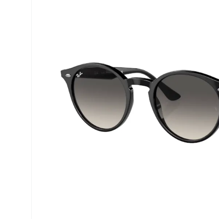
Precision
ReNu
Biofinity
Futuro
PureVision
Ever Cle
Air Optix
Altre ma
Total
% SALDI
Clariti
Proclear
SofLens