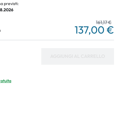
a previsti:
08.2026
161,17 €
137,00 €
a
AGGIUNGI AL CARRELLO
ratuita