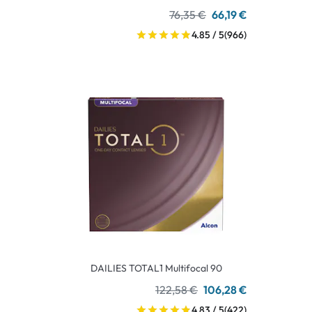
76,35 €
66,19 €
4.85 / 5
(966)
DAILIES TOTAL1 Multifocal 90
122,58 €
106,28 €
4.83 / 5
(422)