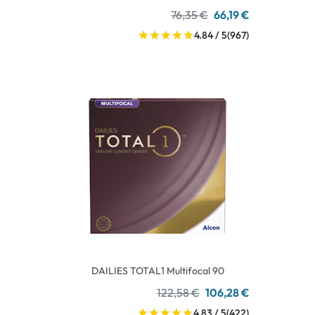
76,35 €
66,19 €
4.84 / 5
(967)
DAILIES TOTAL1 Multifocal 90
122,58 €
106,28 €
4.83 / 5
(422)