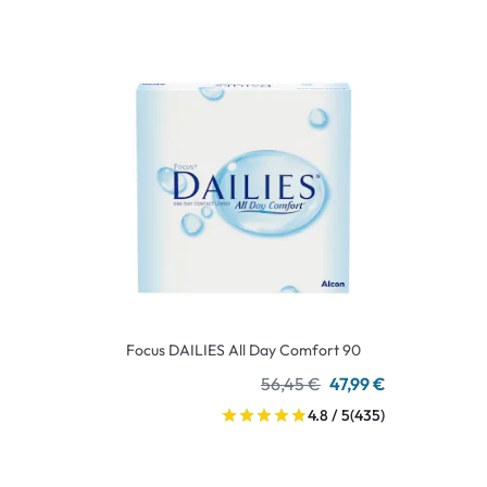
Focus DAILIES All Day Comfort 90
56,45 €
47,99 €
4.8 / 5
(435)