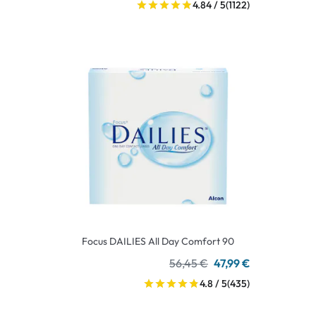
4.84 / 5
(1122)
Focus DAILIES All Day Comfort 90
56,45 €
47,99 €
4.8 / 5
(435)