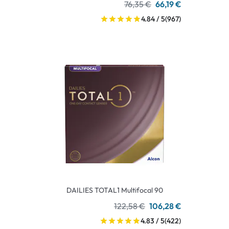
76,35 €
66,19 €
4.84 / 5
(967)
DAILIES TOTAL1 Multifocal 90
122,58 €
106,28 €
4.83 / 5
(422)