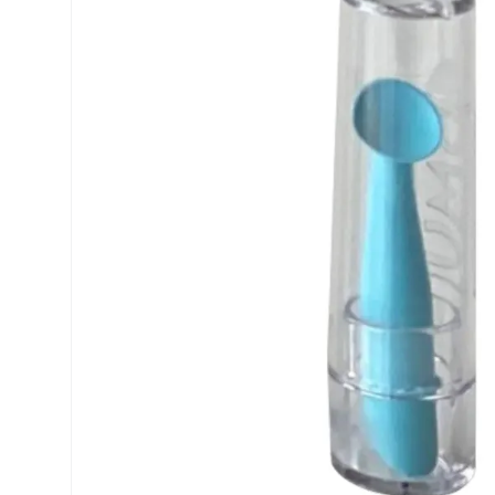
Precision
ReNu
Biofinity
Futuro
PureVision
Ever Cle
Air Optix
Altre ma
Total
% SALDI
Clariti
Proclear
SofLens