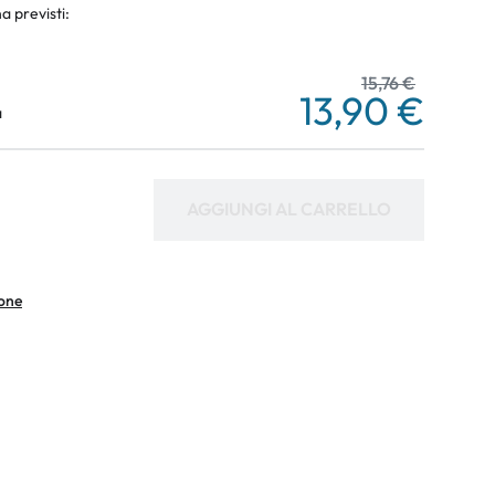
a previsti:
15,76 €
13,90 €
a
AGGIUNGI AL CARRELLO
ione