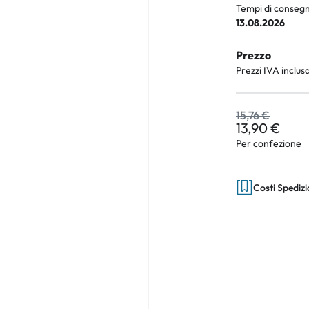
Tempi di consegn
13.08.2026
Prezzo
an Plus
Prezzi IVA inclus
rche
15,76 €
 %
13,90 €
Per confezione
Costi Spediz