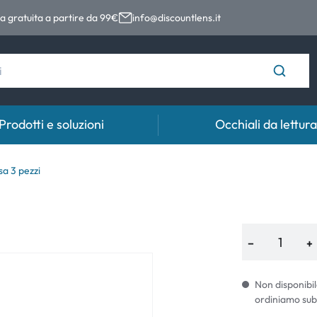
 gratuita a partire da 99€
info@discountlens.it
Prodotti e soluzioni
Occhiali da lettura
Tempo di usura
Soluzioni
Coll
a 3 pezzi
Lenti giornaliere
Soluzioni per lenti a contatto
Coll
t
Lenti bisettimanali
−
+
Lenti mensili
Non disponibil
ordiniamo sub
e