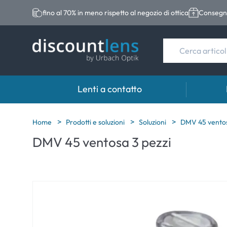
fino al 70% in meno rispetto al negozio di ottica
Consegna
Lenti a contatto
Marche
Categoria
Marche
Home
Prodotti e soluzioni
Soluzioni
DMV 45 ventos
DMV 45 ventosa 3 pezzi
Acuvue
Lenti sferiche
Eversee
Biotrue
Lenti toriche
EasySep
Ultra
Lenti multifocali
Biotrue
MyDay
AOSEPT
Dailies
Opti-Fre