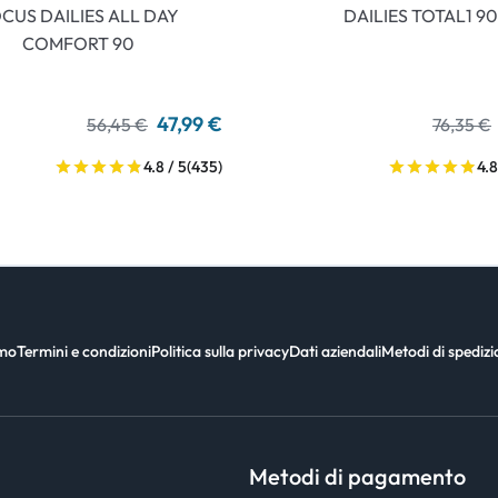
CUS DAILIES ALL DAY
DAILIES TOTAL1 90
COMFORT 90
47,99 €
56,45 €
76,35 €
4.8 / 5
(435)
4.8
amo
Termini e condizioni
Politica sulla privacy
Dati aziendali
Metodi di spediz
Metodi di pagamento