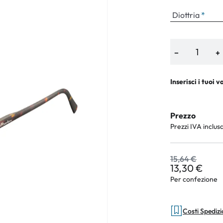
Diottria
an Plus
−
+
rche
Inserisci i tuoi v
 %
Prezzo
Prezzi IVA inclus
15,64 €
13,30 €
Per confezione
Costi Spediz