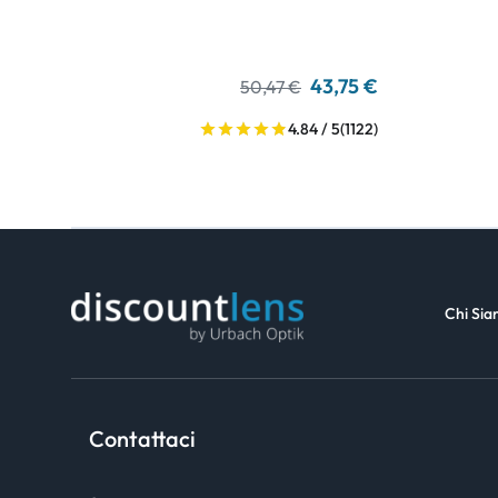
43,75 €
50,47 €
4.84 / 5
(1122)
Chi Si
Contattaci