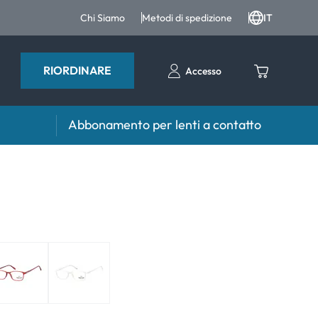
Chi Siamo
Metodi di spedizione
IT
RIORDINARE
Accesso
Abbonamento per lenti a contatto
iri e intergratori
Accessori
iri e integratori
Portalenti
Altri accessori