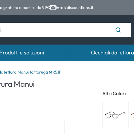
 gratuita a partire da 99€
info@discountlens.it
Prodotti e soluzioni
Occhiali da lettura
Tempo di usura
Soluzioni
Coll
a lettura Manui tartaruga MR51F
tura Manui
Lenti giornaliere
Soluzioni per lenti a contatto
Coll
Altri Colori
t
Lenti bisettimanali
Lenti mensili
e