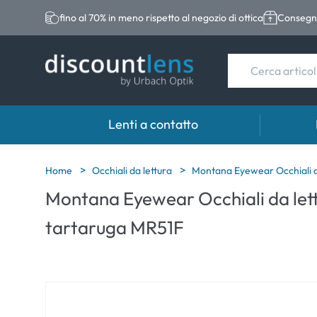
fino al 70% in meno rispetto al negozio di ottica
Consegna
Lenti a contatto
Marche
Categoria
Marche
Home
Occhiali da lettura
Montana Eyewear Occhiali d
Montana Eyewear Occhiali da let
Acuvue
Lenti sferiche
Eversee
tartaruga MR51F
Biotrue
Lenti toriche
EasySep
Ultra
Lenti multifocali
Biotrue
MyDay
AOSEPT
Dailies
Opti-Fre