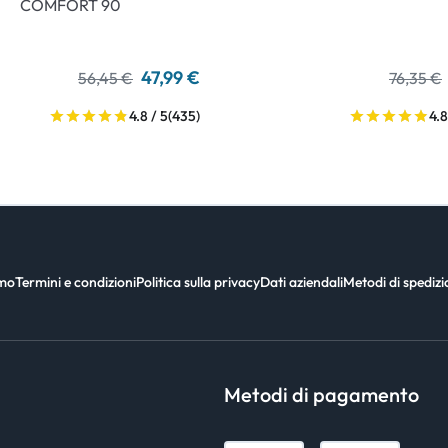
COMFORT 90
47,99 €
56,45 €
76,35 €
4.8 / 5
(435)
4.8
amo
Termini e condizioni
Politica sulla privacy
Dati aziendali
Metodi di spediz
Metodi di pagamento