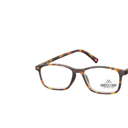
Precision
ReNu
Biofinity
Futuro
PureVision
Ever Cle
Air Optix
Altre ma
Total
% SALDI
Clariti
Proclear
SofLens