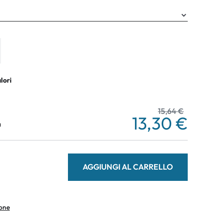
alori
15,64 €
13,30 €
a
AGGIUNGI AL CARRELLO
ione