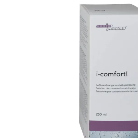
Precision
ReNu
Biofinity
Futuro
PureVision
Ever Cle
Air Optix
Altre ma
Total
% SALDI
Clariti
Proclear
SofLens