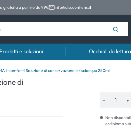
 gratuita a partire da 99€
info@discountlens.it
Prodotti e soluzioni
Occhiali da lettura
Tempo di usura
Soluzioni
Coll
-comfort! Soluzione di conservazione e risciacquo 250ml
ione di
Lenti giornaliere
Soluzioni per lenti a contatto
Coll
l
t
Lenti bisettimanali
−
+
Lenti mensili
Non disponibil
ordiniamo sub
e