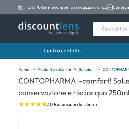
fino al 70% in meno rispetto al negozio di ottica
Consegna
Lenti a contatto
Marche
Categoria
Marche
Home
Prodotti e soluzioni
Soluzioni
CONTOPHARMA i
CONTOPHARMA i-comfort! Soluz
Acuvue
Lenti sferiche
Eversee
conservazione e risciacquo 250m
Biotrue
Lenti toriche
EasySep
Ultra
Lenti multifocali
Biotrue
30 Recensioni dei clienti
MyDay
AOSEPT
Dailies
Opti-Fre