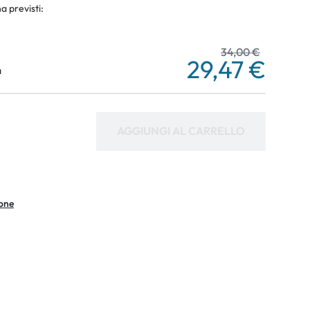
a previsti:
34,00 €
29,47 €
a
AGGIUNGI AL CARRELLO
ione