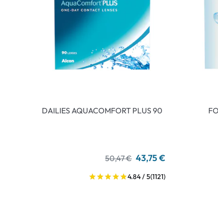
DAILIES AQUACOMFORT PLUS 90
FO
43,75 €
50,47 €
4.84 / 5
(1121)