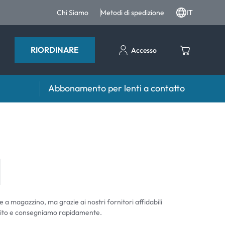
Chi Siamo
Metodi di spedizione
IT
RIORDINARE
Accesso
Abbonamento per lenti a contatto
iri e intergratori
Accessori
iri e integratori
Portalenti
Altri accessori
e a magazzino, ma grazie ai nostri fornitori affidabili
ito e consegniamo rapidamente.