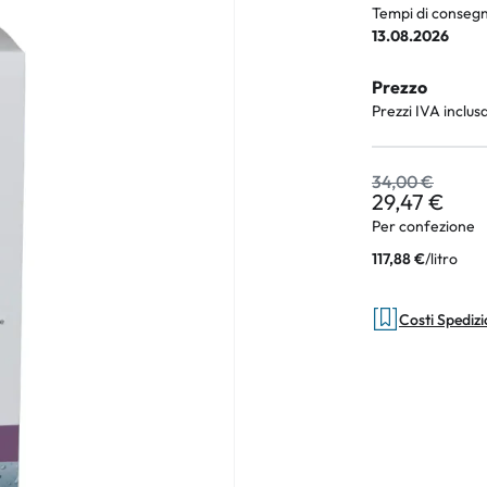
Tempi di consegn
13.08.2026
Prezzo
an Plus
Prezzi IVA inclus
rche
34,00 €
 %
29,47 €
Per confezione
/
litro
117,88 €
Costi Spediz