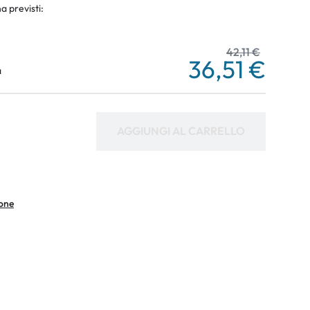
a previsti:
42,11 €
36,51 €
a
AGGIUNGI AL CARRELLO
ione