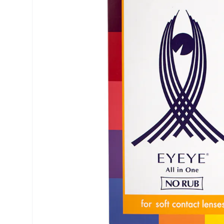
Precision
ReNu
Biofinity
Futuro
PureVision
Ever Cle
Air Optix
Altre ma
Total
% SALDI
Clariti
Proclear
SofLens