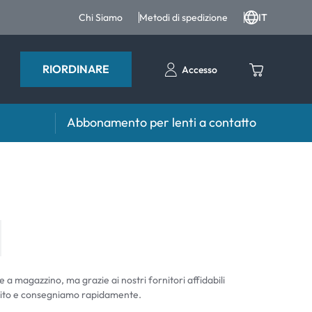
Chi Siamo
Metodi di spedizione
IT
RIORDINARE
Accesso
Abbonamento per lenti a contatto
iri e intergratori
Accessori
iri e integratori
Portalenti
Altri accessori
e a magazzino, ma grazie ai nostri fornitori affidabili
ito e consegniamo rapidamente.