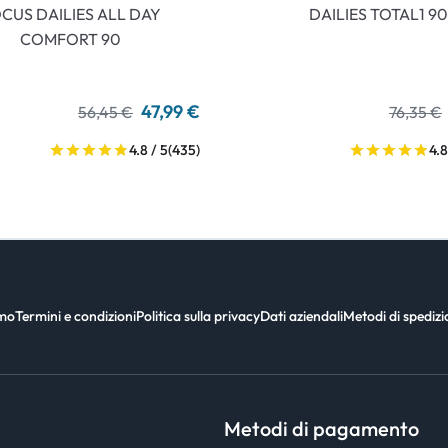
CUS DAILIES ALL DAY
DAILIES TOTAL1 90
COMFORT 90
47,99 €
56,45 €
76,35 €
4.8 / 5
(435)
4.8
amo
Termini e condizioni
Politica sulla privacy
Dati aziendali
Metodi di spediz
Metodi di pagamento