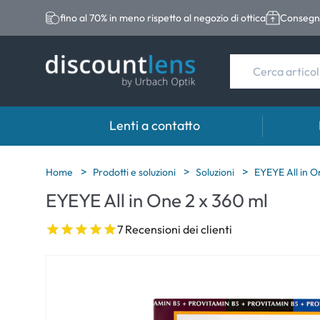
fino al 70% in meno rispetto al negozio di ottica
Consegna
Lenti a contatto
Marche
Categoria
Marche
Home
Prodotti e soluzioni
Soluzioni
EYEYE All in O
EYEYE All in One 2 x 360 ml
Acuvue
Lenti sferiche
Eversee
Biotrue
Lenti toriche
EasySep
7 Recensioni dei clienti
Ultra
Lenti multifocali
Biotrue
MyDay
AOSEPT
Dailies
Opti-Fre