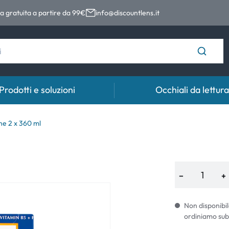
 gratuita a partire da 99€
info@discountlens.it
Prodotti e soluzioni
Occhiali da lettura
Tempo di usura
Soluzioni
Coll
ne 2 x 360 ml
Lenti giornaliere
Soluzioni per lenti a contatto
Coll
t
Lenti bisettimanali
−
+
Lenti mensili
Non disponibil
ordiniamo sub
e