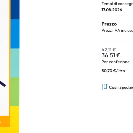
Tempi di consegn
17.08.2026
Prezzo
an Plus
Prezzi IVA inclus
rche
42,11 €
 %
36,51 €
Per confezione
/
litro
50,70 €
Costi Spediz