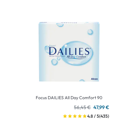
Focus DAILIES All Day Comfort 90
56,45 €
47,99 €
4.8 / 5
(435)