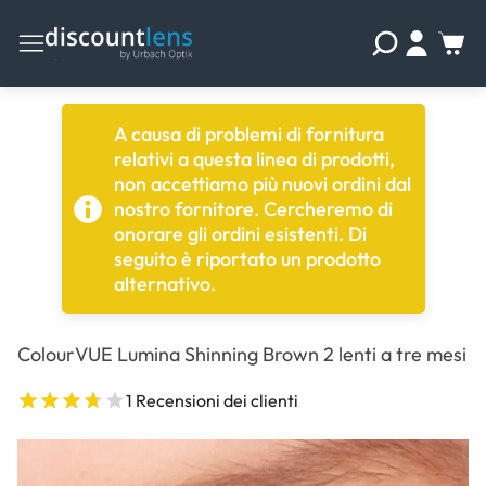
A causa di problemi di fornitura
relativi a questa linea di prodotti,
non accettiamo più nuovi ordini dal
nostro fornitore. Cercheremo di
onorare gli ordini esistenti. Di
seguito è riportato un prodotto
alternativo.
ColourVUE Lumina Shinning Brown 2 lenti a tre mesi
1 Recensioni dei clienti