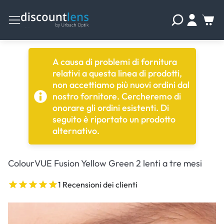
A causa di problemi di fornitura
relativi a questa linea di prodotti,
non accettiamo più nuovi ordini dal
nostro fornitore. Cercheremo di
onorare gli ordini esistenti. Di
seguito è riportato un prodotto
alternativo.
ColourVUE Fusion Yellow Green 2 lenti a tre mesi
1 Recensioni dei clienti