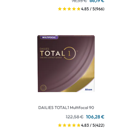
76,35 €
66,19 €
4.85 / 5
(966)
DAILIES TOTAL1 Multifocal 90
122,58 €
106,28 €
4.83 / 5
(422)