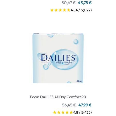
50,47 €
43,75 €
4.84 / 5
(1122)
Focus DAILIES All Day Comfort 90
56,45 €
47,99 €
4.8 / 5
(435)