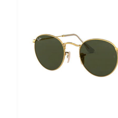
Precision
ReNu
Biofinity
Futuro
PureVision
Ever Cle
Air Optix
Altre ma
Total
% SALDI
Clariti
Proclear
SofLens