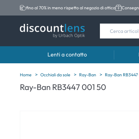
fino al 70% in meno rispetto al negozio di ottica
Consegna
Lenti a contatto
Marche
Categoria
Marche
Home
Occhiali da sole
Ray-Ban
Ray-Ban RB3447 
Ray-Ban RB3447 001 50
Acuvue
Lenti sferiche
Eversee
Biotrue
Lenti toriche
EasySep
Ultra
Lenti multifocali
Biotrue
MyDay
AOSEPT
Dailies
Opti-Fre