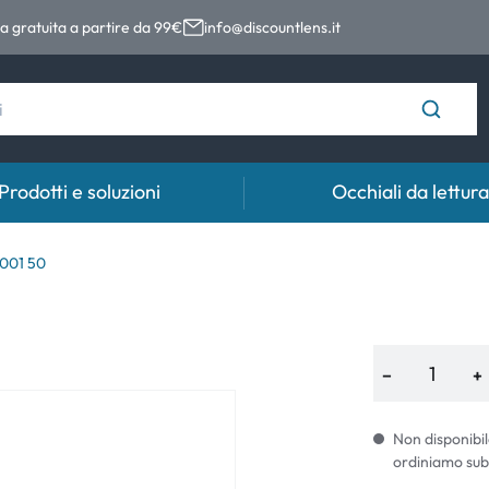
 gratuita a partire da 99€
info@discountlens.it
Prodotti e soluzioni
Occhiali da lettura
Tempo di usura
Soluzioni
Coll
001 50
Lenti giornaliere
Soluzioni per lenti a contatto
Coll
t
Lenti bisettimanali
−
+
Lenti mensili
Non disponibil
ordiniamo sub
e