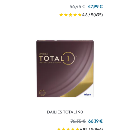
56,45 €
47,99 €
4.8 / 5
(435)
DAILIES TOTAL1 90
76,35 €
66,19 €
4.85 / 5
(966)