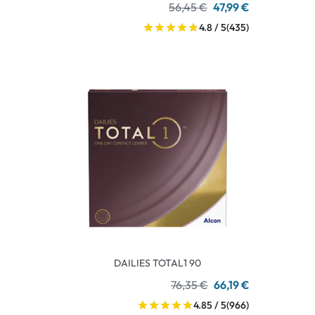
56,45 €
47,99 €
4.8 / 5
(435)
DAILIES TOTAL1 90
76,35 €
66,19 €
4.85 / 5
(966)