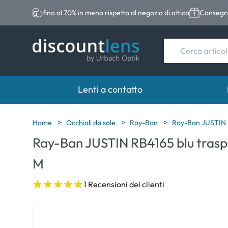
fino al 70% in meno rispetto al negozio di ottica
Consegna
Lenti a contatto
Marche
Categoria
Marche
Home
Occhiali da sole
Ray-Ban
Ray-Ban JUSTIN R
Ray-Ban JUSTIN RB4165 blu trasp
Acuvue
Lenti sferiche
Eversee
M
Biotrue
Lenti toriche
EasySep
Ultra
Lenti multifocali
Biotrue
1 Recensioni dei clienti
MyDay
AOSEPT
Dailies
Opti-Fre