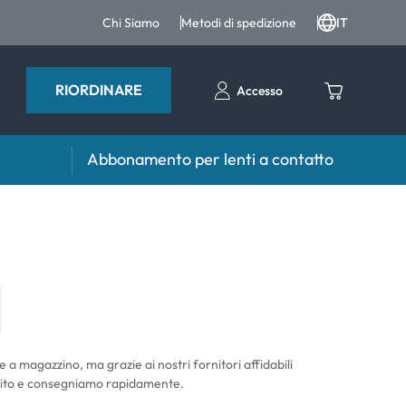
Chi Siamo
Metodi di spedizione
IT
RIORDINARE
Accesso
Abbonamento per lenti a contatto
iri e intergratori
Accessori
iri e integratori
Portalenti
Altri accessori
e a magazzino, ma grazie ai nostri fornitori affidabili
ito e consegniamo rapidamente.