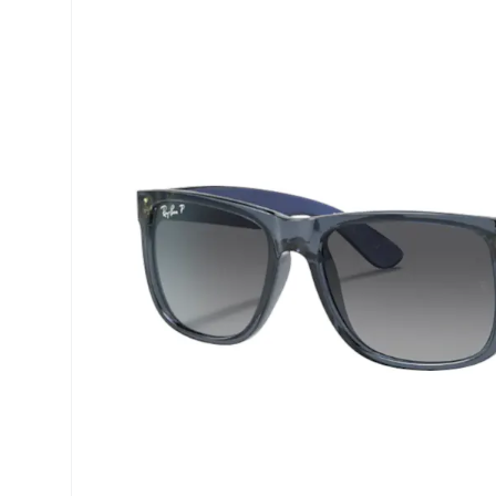
Precision
ReNu
Biofinity
Futuro
PureVision
Ever Cle
Air Optix
Altre ma
Total
% SALDI
Clariti
Proclear
SofLens