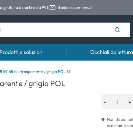
 gratuita a partire da 99€
info@discountlens.it
Prodotti e soluzioni
Occhiali da lettura
Tempo di usura
Soluzioni
Coll
B4165 blu trasparente / grigio POL M
arente / grigio POL
Lenti giornaliere
Soluzioni per lenti a contatto
Coll
t
Lenti bisettimanali
−
+
Lenti mensili
Non disponibil
ordiniamo sub
e