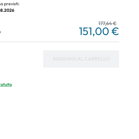
a previsti:
08.2026
177,64 €
151,00 €
a
AGGIUNGI AL CARRELLO
ratuita