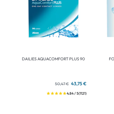
DAILIES AQUACOMFORT PLUS 90
FO
43,75 €
50,47 €
4.84 / 5
(1121)