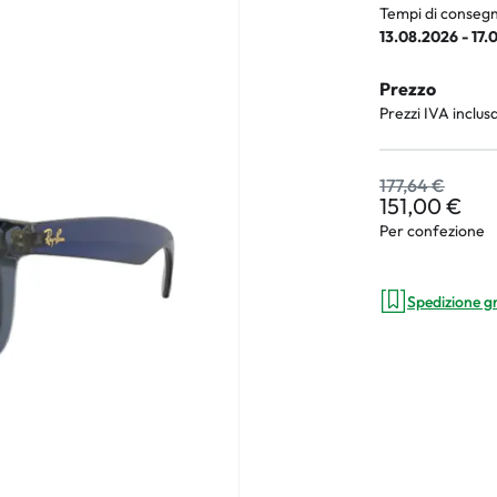
Tempi di consegn
13.08.2026 - 17.
Prezzo
an Plus
Prezzi IVA inclus
rche
177,64 €
 %
151,00 €
Per confezione
Spedizione g