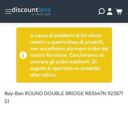
A causa di problemi di fornitura
relativi a questa linea di prodotti,
non accettiamo più nuovi ordini dal
nostro fornitore. Cercheremo di
onorare gli ordini esistenti. Di
seguito è riportato un prodotto
alternativo.
Ray-Ban ROUND DOUBLE BRIDGE RB3647N 923871
51