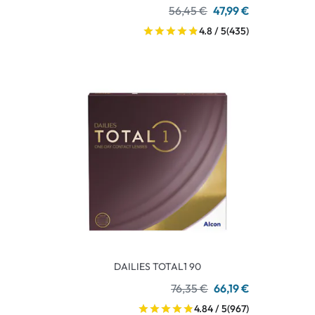
56,45 €
47,99 €
4.8 / 5
(435)
DAILIES TOTAL1 90
76,35 €
66,19 €
4.84 / 5
(967)