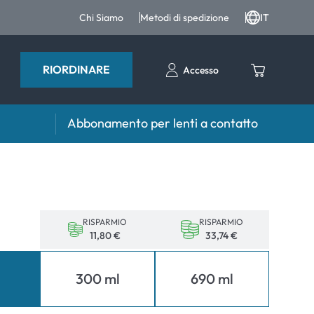
Chi Siamo
Metodi di spedizione
IT
RIORDINARE
Accesso
Abbonamento per lenti a contatto
iri e intergratori
Accessori
iri e integratori
Portalenti
Altri accessori
RISPARMIO
RISPARMIO
11,80 €
33,74 €
l
300 ml
690 ml