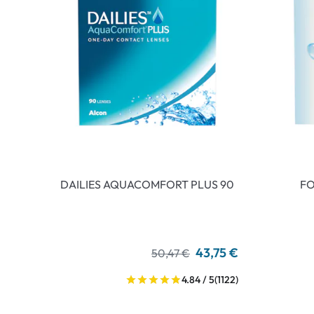
DAILIES AQUACOMFORT PLUS 90
FO
43,75 €
50,47 €
4.84 / 5
(1122)