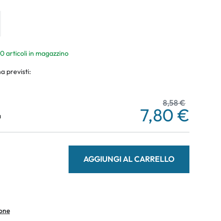
10 articoli in magazzino
a previsti:
8,58 €
7,80 €
a
AGGIUNGI AL CARRELLO
ione