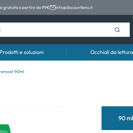
 gratuita a partire da 99€
info@discountlens.it
Prodotti e soluzioni
Occhiali da lettura
Tempo di usura
Soluzioni
Coll
remoist 90ml
Lenti giornaliere
Soluzioni per lenti a contatto
Coll
t
Lenti bisettimanali
Lenti mensili
90 m
e