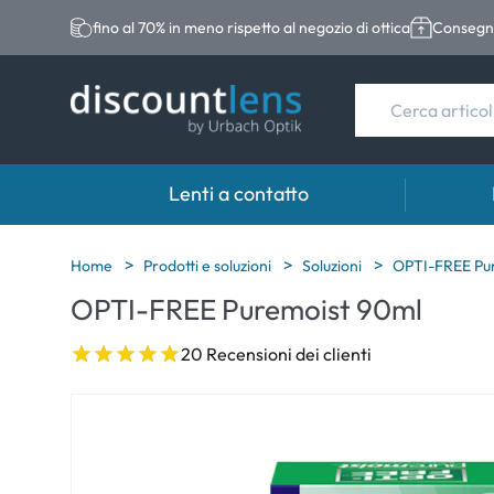
fino al 70% in meno rispetto al negozio di ottica
Consegna
Lenti a contatto
Marche
Categoria
Marche
Home
Prodotti e soluzioni
Soluzioni
OPTI-FREE Pu
OPTI-FREE Puremoist 90ml
Acuvue
Lenti sferiche
Eversee
Biotrue
Lenti toriche
EasySep
20 Recensioni dei clienti
Ultra
Lenti multifocali
Biotrue
MyDay
AOSEPT
Dailies
Opti-Fre