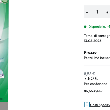
−
+
an Plus
Disponibile, >
rche
Tempi di consegn
13.08.2026
 %
Prezzo
Prezzi IVA inclus
8,58 €
7,80 €
Per confezione
/
litro
86,66 €
Costi Spediz