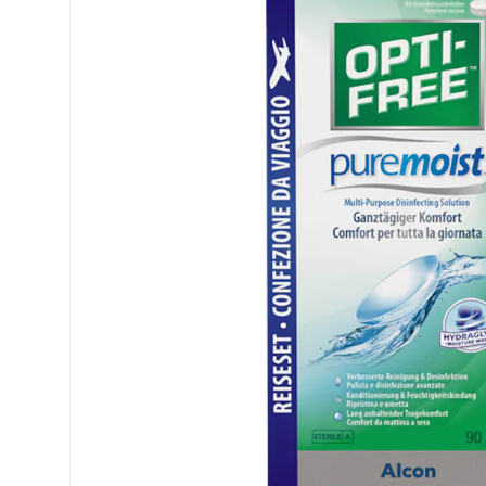
Precision
ReNu
Biofinity
Futuro
PureVision
Ever Cle
Air Optix
Altre ma
Total
% SALDI
Clariti
Proclear
SofLens