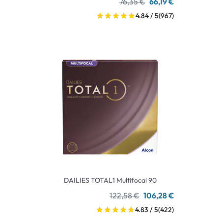
76,35 €
66,19 €
4.84 / 5
(967)
DAILIES TOTAL1 Multifocal 90
122,58 €
106,28 €
4.83 / 5
(422)