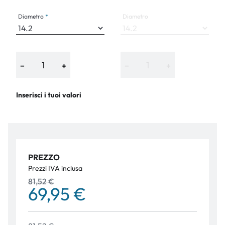
Diametro
Diametro
−
+
−
+
Inserisci i tuoi valori
PREZZO
Prezzi IVA inclusa
81,52 €
69,95 €