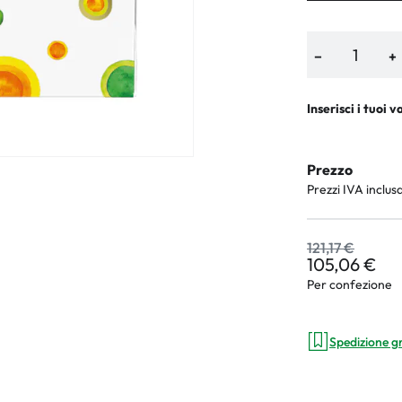
−
+
Inserisci i tuoi v
Prezzo
Prezzi IVA inclus
121,17 €
105,06 €
Per confezione
Spedizione g