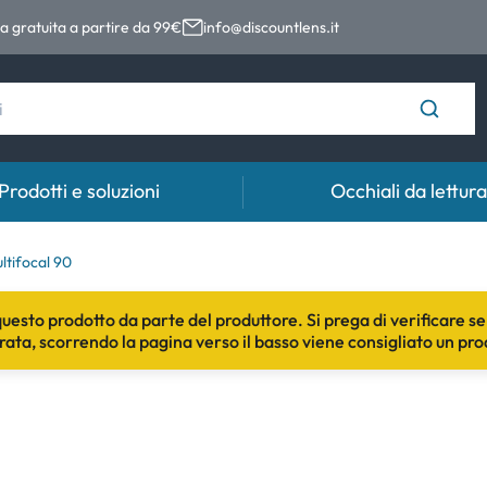
 gratuita a partire da 99€
info@discountlens.it
Prodotti e soluzioni
Occhiali da lettura
Tempo di usura
Soluzioni
Coll
tifocal 90
Lenti giornaliere
Soluzioni per lenti a contatto
Coll
sto prodotto da parte del produttore. Si prega di verificare se 
rata, scorrendo la pagina verso il basso viene consigliato un pro
t
Lenti bisettimanali
Lenti mensili
e