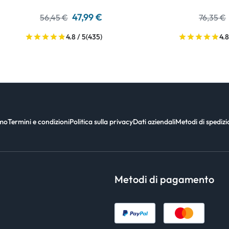
47,99 €
56,45 €
76,35 €
4.8 / 5
(435)
4.8
amo
Termini e condizioni
Politica sulla privacy
Dati aziendali
Metodi di spediz
Metodi di pagamento