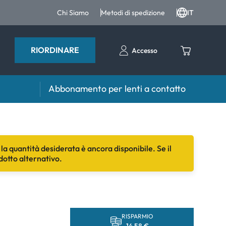
Chi Siamo
Metodi di spedizione
IT
RIORDINARE
Accesso
Abbonamento per lenti a contatto
iri e intergratori
Accessori
iri e integratori
Portalenti
la quantità desiderata è ancora disponibile. Se il
dotto alternativo.
Altri accessori
RISPARMIO