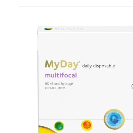
Precision
ReNu
Biofinity
Futuro
PureVision
Ever Cle
Air Optix
Altre ma
Total
% SALDI
Clariti
Proclear
SofLens