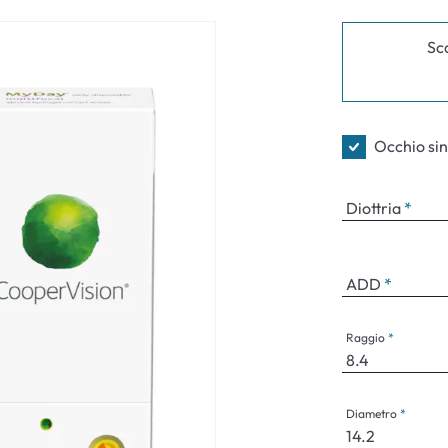
Sc
an Plus
rche
Occhio sin
 %
Diottria
ADD
Raggio
Diametro