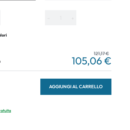
−
+
alori
121,17 €
105,06 €
a
AGGIUNGI AL CARRELLO
ratuita