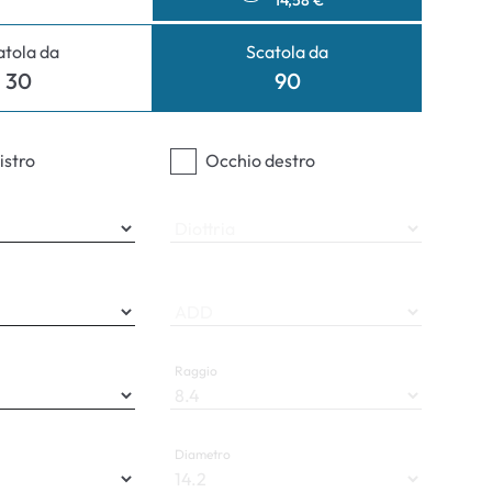
14,58 €
atola da
Scatola da
30
90
istro
Occhio destro
Diottria
ADD
Raggio
Diametro