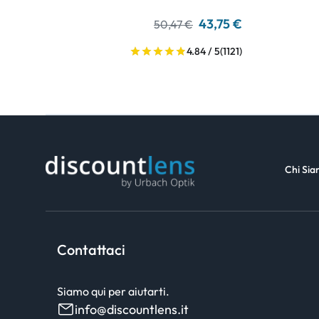
43,75 €
50,47 €
4.84 / 5
(1121)
Chi Si
Contattaci
Siamo qui per aiutarti.
info@discountlens.it