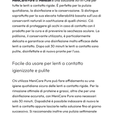
MeniCare Pure
di
Menicon
è una soluzione All-in-One per
tutte le lenti a contatto rigide. È perfetta per la pulizia
quotidiana, la disinfezione e la conservazione. Si distingue
soprattutto per la sua elevata tollerabilità basata sull'uso di
conservanti naturali in sostituzione di quelli chimici. Ciò
consente di proteggere gli occhi in caso di contatto con il
prodotto per la cura e di prevenire la secchezza oculare. La
polilisina, il conservante utilizzato, è particolarmente
delicata e garantisce una disinfezione molto efficace delle
lenti a contatto. Dopo soli 30 minuti le lenti a contatto sono
pulite, disinfettate e di nuovo pronte per l'uso.
Facile da usare per lenti a contatto
igienizzate e pulite
Chi utilizza MeniCare Pure può fare affidamento su una
igiene quotidiana sicura delle lenti a contatto rigide. Per la
rimozione ottimale di proteine e grassi, oltre che per una
disinfezione accurata, con MeniCare Pure sono necessari
solo 30 minuti. Dopodiché è possibile indossare di nuovo le
lenti a contatto oppure lasciarle nella soluzione fino al giorno
successivo. Si raccomanda inoltre una pulizia settimanale