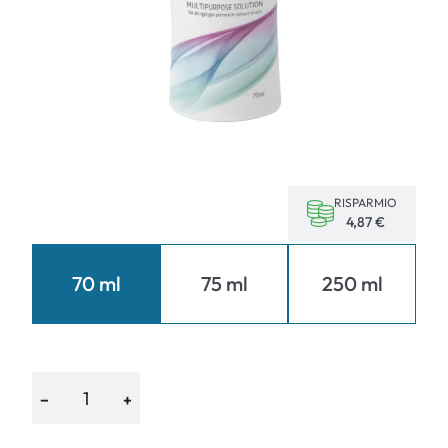
RISPARMIO
4,87 €
70 ml
75 ml
250 ml
−
+