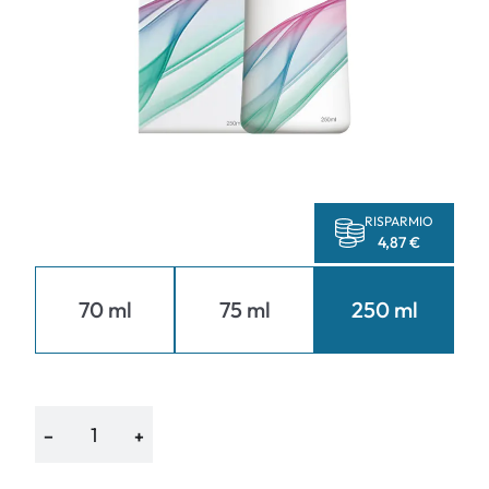
RISPARMIO
4,87 €
70 ml
75 ml
250 ml
−
+