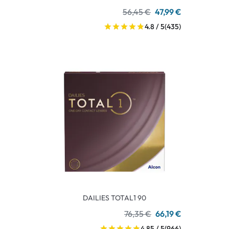
56,45 €
47,99 €
4.8 / 5
(435)
DAILIES TOTAL1 90
76,35 €
66,19 €
4.85 / 5
(966)