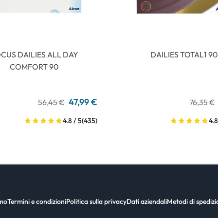
CUS DAILIES ALL DAY
DAILIES TOTAL1 90
COMFORT 90
47,99 €
56,45 €
76,35 €
4.8 / 5
(435)
4.8
amo
Termini e condizioni
Politica sulla privacy
Dati aziendali
Metodi di spediz