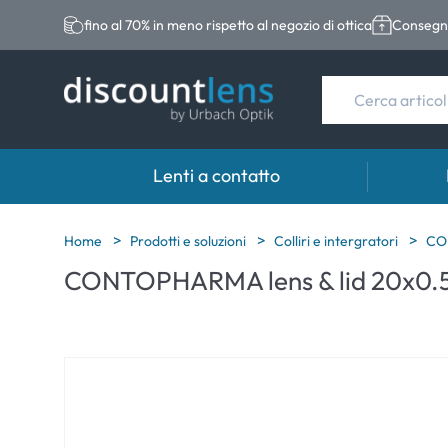
fino al 70% in meno rispetto al negozio di ottica
Consegna
Lenti a contatto
Marche
Categoria
Marche
Home
Prodotti e soluzioni
Colliri e intergratori
CO
CONTOPHARMA lens & lid 20x0.
Acuvue
Lenti sferiche
Eversee
Biotrue
Lenti toriche
EasySep
Ultra
Lenti multifocali
Biotrue
MyDay
AOSEPT
Dailies
Opti-Fre