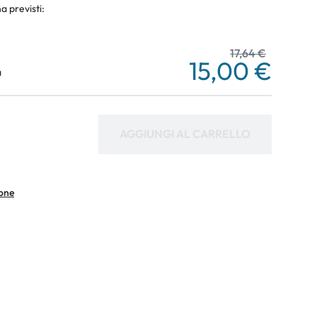
a previsti:
17,64 €
15,00 €
a
AGGIUNGI AL CARRELLO
ione