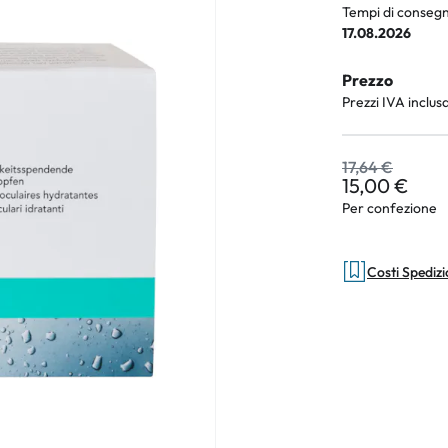
Tempi di consegn
17.08.2026
Prezzo
an Plus
Prezzi IVA inclus
rche
17,64 €
 %
15,00 €
Per confezione
Costi Spediz