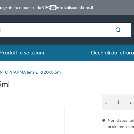
 gratuita a partire da 99€
info@discountlens.it
Prodotti e soluzioni
Occhiali da lettura
Tempo di usura
Soluzioni
Coll
NTOPHARMA lens & lid 20x0.5ml
5ml
Lenti giornaliere
Soluzioni per lenti a contatto
Coll
t
Lenti bisettimanali
−
+
Lenti mensili
Non disponibil
ordiniamo sub
e