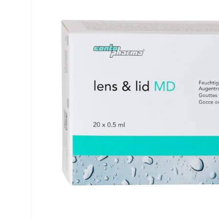
Precision
ReNu
Biofinity
Futuro
PureVision
Ever Cle
Air Optix
Altre ma
Total
% SALDI
Clariti
Proclear
SofLens