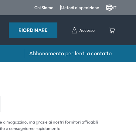
Chi Siamo
Metodi di spedizione
IT
RIORDINARE
Accesso
Abbonamento per lenti a contatto
iri e intergratori
Accessori
iri e integratori
Portalenti
Altri accessori
e a magazzino, ma grazie ai nostri fornitori affidabili
ito e consegniamo rapidamente.