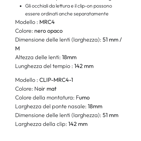
Gli occhiali da lettura e il clip-on possono
essere ordinati anche separatamente
Modello :
MRC4
Colore:
nero opaco
Dimensione delle lenti (larghezza):
51 mm /
M
Altezza delle lenti:
18mm
Lunghezza del tempio :
142 mm
Modello :
CLIP-MRC4-1
Colore: N
oir mat
Colore della montatura: F
umo
Larghezza del ponte nasale:
18mm
Dimensione delle lenti (larghezza):
51 mm
Larghezza della clip:
142 mm