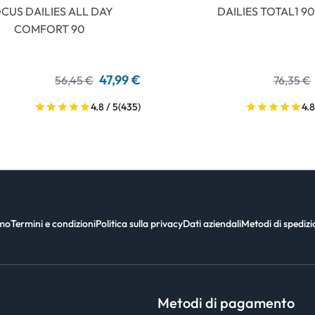
CUS DAILIES ALL DAY
DAILIES TOTAL1 90
COMFORT 90
47,99 €
56,45 €
76,35 €
4.8 / 5
(435)
4.8
amo
Termini e condizioni
Politica sulla privacy
Dati aziendali
Metodi di spediz
Metodi di pagamento