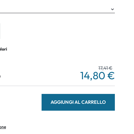
alori
17,41 €
14,80 €
a
AGGIUNGI AL CARRELLO
ione