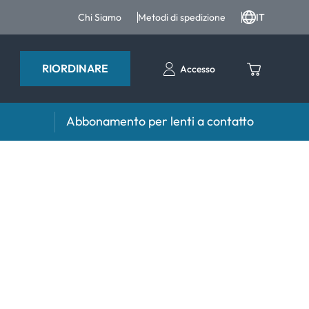
Chi Siamo
Metodi di spedizione
IT
RIORDINARE
Accesso
Abbonamento per lenti a contatto
iri e intergratori
Accessori
iri e integratori
Portalenti
Altri accessori