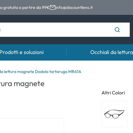
 gratuita a partire da 99€
info@discountlens.it
Prodotti e soluzioni
Occhiali da lettura
Tempo di usura
Soluzioni
Coll
da lettura magnete Dodola tartaruga MR61A
ttura magnete
Lenti giornaliere
Soluzioni per lenti a contatto
Coll
Altri Colori
t
Lenti bisettimanali
Lenti mensili
e