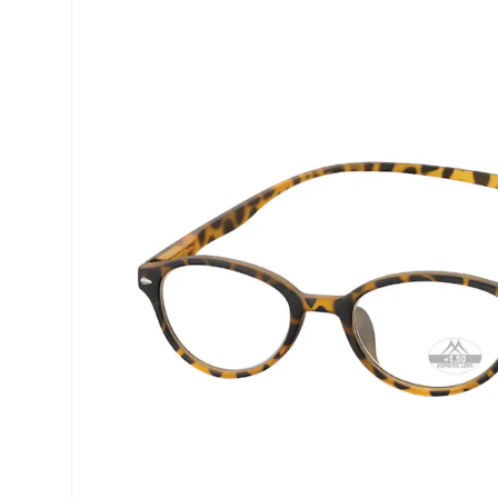
Precision
ReNu
Biofinity
Futuro
PureVision
Ever Cle
Air Optix
Altre ma
Total
% SALDI
Clariti
Proclear
SofLens