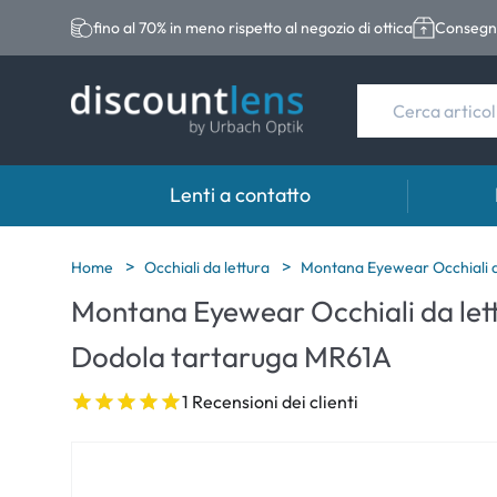
fino al 70% in meno rispetto al negozio di ottica
Consegna
Lenti a contatto
Marche
Categoria
Marche
Home
Occhiali da lettura
Montana Eyewear Occhiali 
Montana Eyewear Occhiali da le
Acuvue
Lenti sferiche
Eversee
Dodola tartaruga MR61A
Biotrue
Lenti toriche
EasySep
Ultra
Lenti multifocali
Biotrue
1 Recensioni dei clienti
MyDay
AOSEPT
Dailies
Opti-Fre