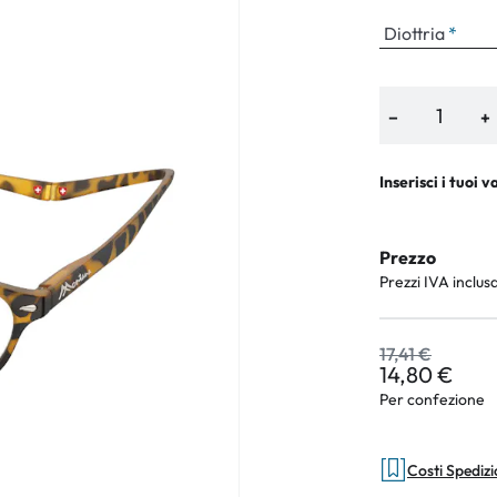
Diottria
an Plus
−
+
rche
Inserisci i tuoi v
 %
Prezzo
Prezzi IVA inclus
17,41 €
14,80 €
Per confezione
Costi Spediz