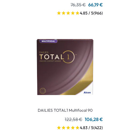
76,35 €
66,19 €
4.85 / 5
(966)
DAILIES TOTAL1 Multifocal 90
122,58 €
106,28 €
4.83 / 5
(422)