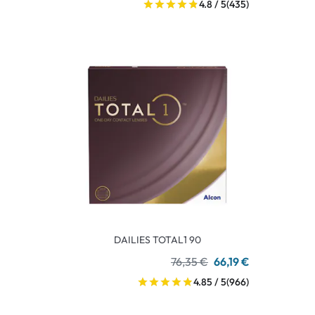
4.8 / 5
(435)
DAILIES TOTAL1 90
76,35 €
66,19 €
4.85 / 5
(966)