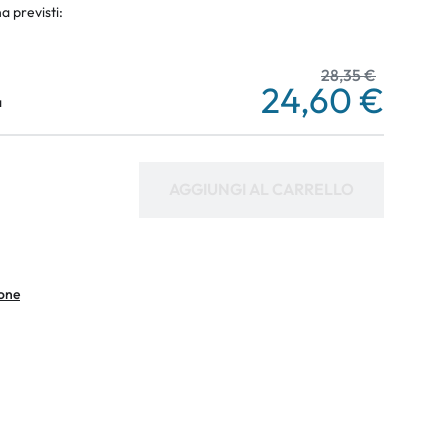
a previsti:
28,35 €
24,60 €
a
AGGIUNGI AL CARRELLO
ione