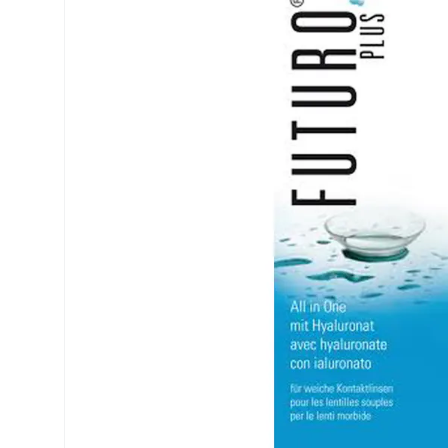
Precision
ReNu
Biofinity
Futuro
PureVision
Ever Cle
Air Optix
Altre ma
Total
% SALDI
Clariti
Proclear
SofLens