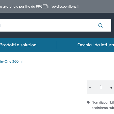
 gratuita a partire da 99€
info@discountlens.it
Prodotti e soluzioni
Occhiali da lettura
Tempo di usura
Soluzioni
Coll
l-in-One 360ml
Lenti giornaliere
Soluzioni per lenti a contatto
Coll
t
Lenti bisettimanali
−
+
Lenti mensili
Non disponibil
ordiniamo sub
e