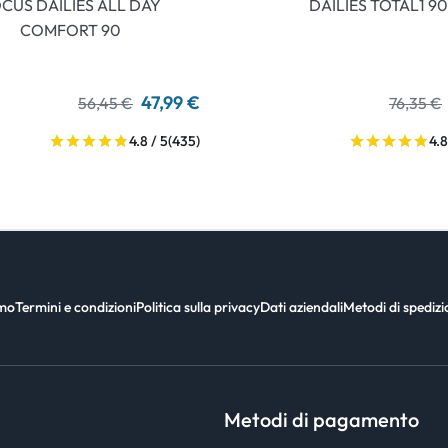
CUS DAILIES ALL DAY
DAILIES TOTAL1 90
COMFORT 90
47,99 €
56,45 €
76,35 €
4.8 / 5
(435)
4.8
amo
Termini e condizioni
Politica sulla privacy
Dati aziendali
Metodi di spediz
Metodi di pagamento