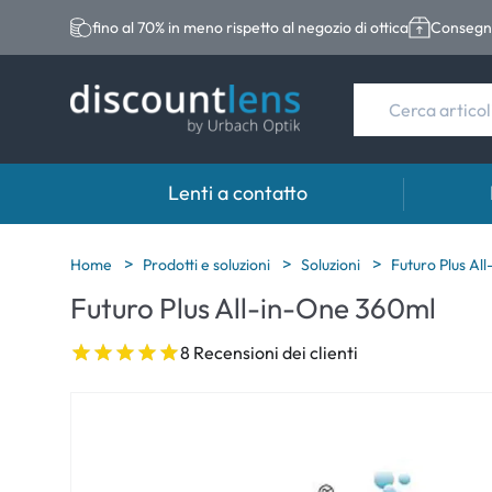
fino al 70% in meno rispetto al negozio di ottica
Consegna
Lenti a contatto
Marche
Categoria
Marche
Home
Prodotti e soluzioni
Soluzioni
Futuro Plus Al
Futuro Plus All-in-One 360ml
Acuvue
Lenti sferiche
Eversee
Biotrue
Lenti toriche
EasySep
8 Recensioni dei clienti
Ultra
Lenti multifocali
Biotrue
MyDay
AOSEPT
Dailies
Opti-Fre