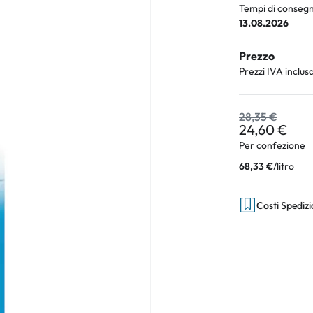
Tempi di consegn
13.08.2026
Prezzo
an Plus
Prezzi IVA inclus
rche
28,35 €
 %
24,60 €
Per confezione
/
litro
68,33 €
Costi Spediz