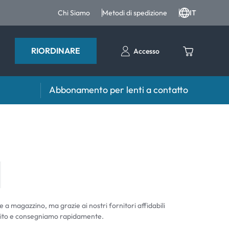
Chi Siamo
Metodi di spedizione
IT
RIORDINARE
Accesso
Abbonamento per lenti a contatto
iri e intergratori
Accessori
iri e integratori
Portalenti
Altri accessori
e a magazzino, ma grazie ai nostri fornitori affidabili
ito e consegniamo rapidamente.