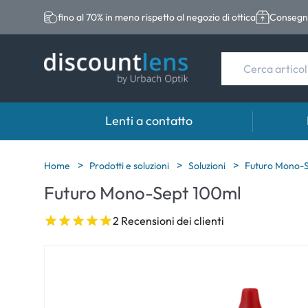
fino al 70% in meno rispetto al negozio di ottica
Consegna
Lenti a contatto
Marche
Categoria
Marche
Home
Prodotti e soluzioni
Soluzioni
Futuro Mono-
Futuro Mono-Sept 100ml
Acuvue
Lenti sferiche
Eversee
Biotrue
Lenti toriche
EasySep
2 Recensioni dei clienti
Ultra
Lenti multifocali
Biotrue
MyDay
AOSEPT
Dailies
Opti-Fre