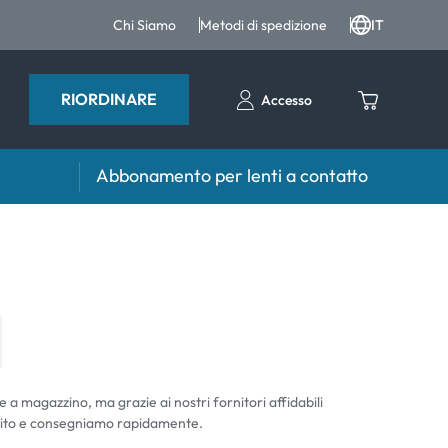
Chi Siamo
Metodi di spedizione
IT
RIORDINARE
Accesso
Abbonamento per lenti a contatto
iri e intergratori
Accessori
iri e integratori
Portalenti
Altri accessori
e a magazzino, ma grazie ai nostri fornitori affidabili
ito e consegniamo rapidamente.