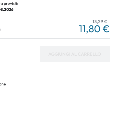
a previsti:
.08.2026
13,29 €
11,80 €
a
AGGIUNGI AL CARRELLO
ione