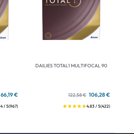
DAILIES TOTAL1 MULTIFOCAL 90
66,19 €
106,28 €
122,58 €
4 / 5
(967)
4.83 / 5
(422)