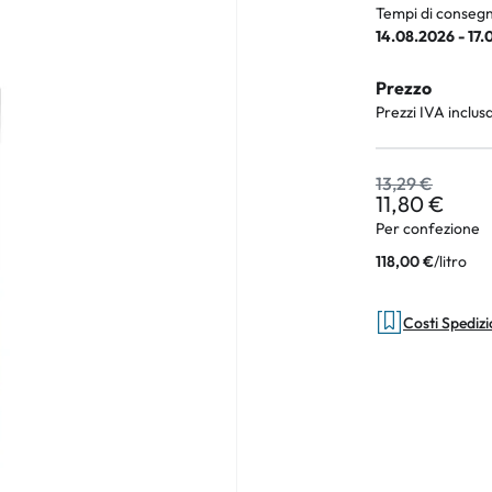
Tempi di consegn
14.08.2026 - 17
Prezzo
an Plus
Prezzi IVA inclus
rche
13,29 €
 %
11,80 €
Per confezione
/
litro
118,00 €
Costi Spediz