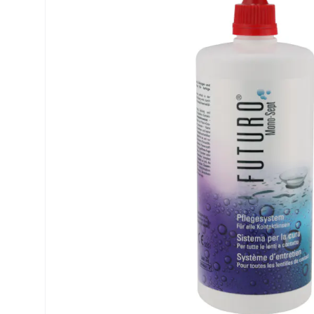
Precision
ReNu
Biofinity
Futuro
PureVision
Ever Cle
Air Optix
Altre ma
Total
% SALDI
Clariti
Proclear
SofLens