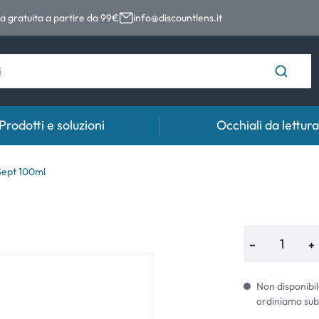
 gratuita a partire da 99€
info@discountlens.it
Prodotti e soluzioni
Occhiali da lettura
Tempo di usura
Soluzioni
Coll
Sept 100ml
Lenti giornaliere
Soluzioni per lenti a contatto
Coll
t
Lenti bisettimanali
−
+
Lenti mensili
Non disponibil
ordiniamo sub
e