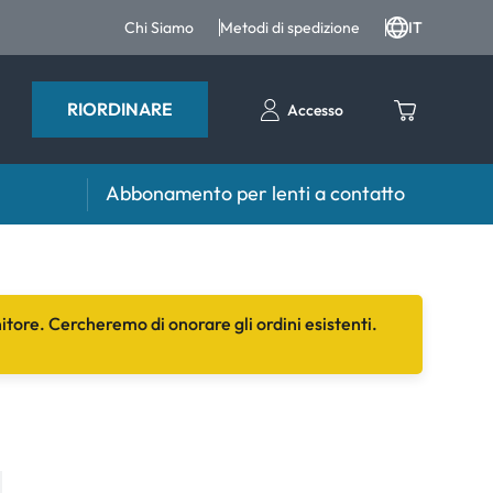
Chi Siamo
Metodi di spedizione
IT
RIORDINARE
Accesso
Abbonamento per lenti a contatto
iri e intergratori
Accessori
iri e integratori
Portalenti
nitore. Cercheremo di onorare gli ordini esistenti.
Altri accessori