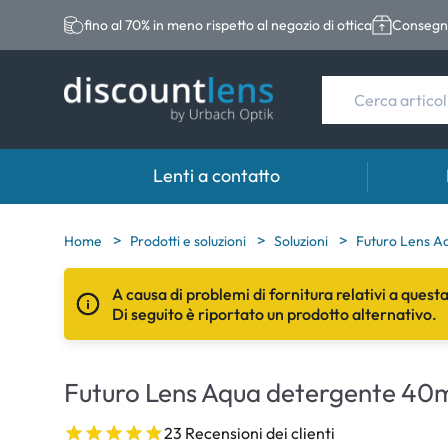
fino al 70% in meno rispetto al negozio di ottica
Consegna
Lenti a contatto
Marche
Categoria
Marche
Home
Prodotti e soluzioni
Soluzioni
Futuro Lens A
Acuvue
Lenti sferiche
Eversee
A causa di problemi di fornitura relativi a quest
Di seguito è riportato un prodotto alternativo.
Biotrue
Lenti toriche
EasySep
Ultra
Lenti multifocali
Biotrue
Futuro Lens Aqua detergente 40
MyDay
AOSEPT
Dailies
Opti-Fre
23 Recensioni dei clienti