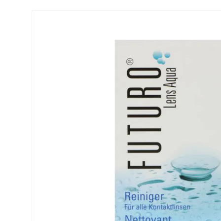
Precision
ReNu
Biofinity
Futuro
PureVision
Ever Cle
Air Optix
Altre ma
Total
% SALDI
Clariti
Proclear
SofLens