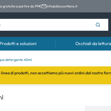
 gratuita a partire da 99€
info@discountlens.it
Prodotti e soluzioni
Occhiali da lettura
Tempo di usura
Soluzioni
Coll
qua detergente 40ml
Lenti giornaliere
Soluzioni per lenti a contatto
Coll
a linea di prodotti, non accettiamo più nuovi ordini dal nostro for
t
Lenti bisettimanali
Lenti mensili
ml
e