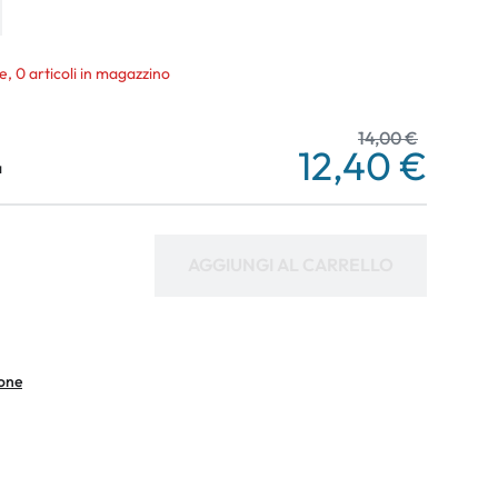
e, 0 articoli in magazzino
14,00 €
12,40 €
a
AGGIUNGI AL CARRELLO
ione