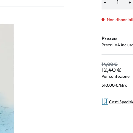
−
+
Non disponibil
an Plus
Prezzo
rche
Prezzi IVA inclus
 %
14,00 €
12,40 €
Per confezione
/
litro
310,00 €
Costi Spediz