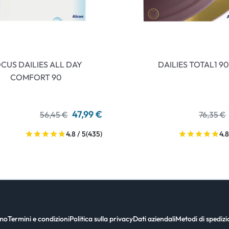
CUS DAILIES ALL DAY
DAILIES TOTAL1 90
COMFORT 90
47,99 €
56,45 €
76,35 €
4.8 / 5
(435)
4.8
amo
Termini e condizioni
Politica sulla privacy
Dati aziendali
Metodi di spediz