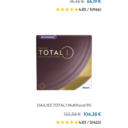
76,35 €
66,19 €
4.85 / 5
(966)
DAILIES TOTAL1 Multifocal 90
122,58 €
106,28 €
4.83 / 5
(422)